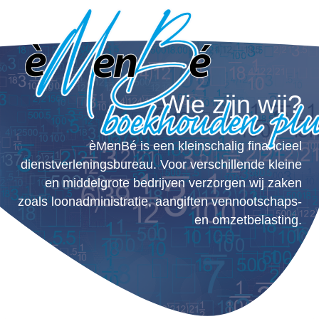
Doorgaan
naar
inhoud
Wie zijn wij?
èMenBé is een kleinschalig financieel
dienstverleningsbureau. Voor verschillende kleine
en middelgrote bedrijven verzorgen wij zaken
zoals loonadministratie, aangiften vennootschaps-
en omzetbelasting.